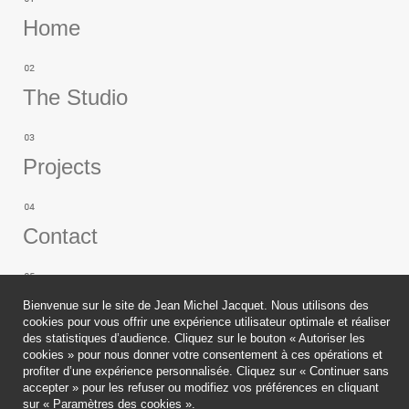
Home
The Studio
Projects
Contact
Publications
Bienvenue sur le site de Jean Michel Jacquet. Nous utilisons des
cookies pour vous offrir une expérience utilisateur optimale et réaliser
des statistiques d’audience. Cliquez sur le bouton « Autoriser les
cookies » pour nous donner votre consentement à ces opérations et
profiter d’une expérience personnalisée. Cliquez sur « Continuer sans
accepter » pour les refuser ou modifiez vos préférences en cliquant
Legals
sur « Paramètres des cookies ».