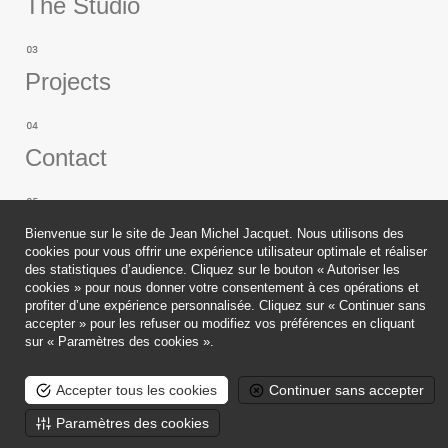
The Studio
Projects
Contact
Publications
Bienvenue sur le site de Jean Michel Jacquet. Nous utilisons des
cookies pour vous offrir une expérience utilisateur optimale et réaliser
des statistiques d’audience. Cliquez sur le bouton « Autoriser les
cookies » pour nous donner votre consentement à ces opérations et
profiter d’une expérience personnalisée. Cliquez sur « Continuer sans
accepter » pour les refuser ou modifiez vos préférences en cliquant
Legals
sur « Paramètres des cookies ».
Copyright
Accepter tous les cookies
Continuer sans accepter
2019.
Paramètres des cookies