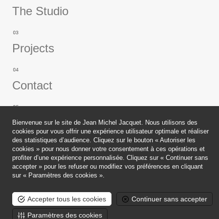
The Studio
Projects
Contact
Publications
Bienvenue sur le site de Jean Michel Jacquet. Nous utilisons des
cookies pour vous offrir une expérience utilisateur optimale et réaliser
des statistiques d’audience. Cliquez sur le bouton « Autoriser les
cookies » pour nous donner votre consentement à ces opérations et
profiter d’une expérience personnalisée. Cliquez sur « Continuer sans
accepter » pour les refuser ou modifiez vos préférences en cliquant
Legals
sur « Paramètres des cookies ».
Copyright
Accepter tous les cookies
Continuer sans accepter
2019.
Paramètres des cookies